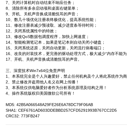
7、关闭计算机时自动结束不响应任务；
8、清除所有多余启动项和桌面右键菜单；
9、开机、关机声音换成清脆悦耳的声音；
10、数几十项优化注册表终极优化，提高系统性能；
11、修改注册表减少预读取、减少进度条等待时间；
12、关闭系统属性中的特效；
13、修改QoS数据包调度程序，加快上网速度；
14、智能检测笔记本，如果是笔记本则自动关闭小键盘；
15、关闭系统还原，关闭自动更新，关闭流行病毒端口；
16、改良的封装技术，更完善的驱动处理方式，极大减少“内存不能为re
17、开机、关机声音换成清脆悦耳的声音。
三、深度技术Win7x64位免责声明
1、本系统完全是个人兴趣爱好，禁止任何机构及个人将此系统作为
2、禁止修改并盗用他人名义在网上传播！
3、本系统仅供电脑爱好者作为分析系统原理及结构之用！
4、操作系统版权归美国微软公司所有！
MD5: 42B5A066548A29FE26E6A78DC79F06AB
SHA1: CEF6761AD603DDEBBD257CFD5291993B767CC2D5
CRC32: 773FB247