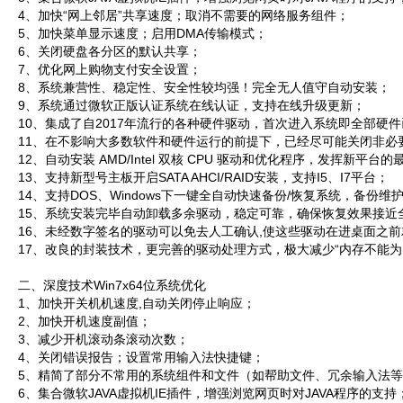
4、加快“网上邻居”共享速度；取消不需要的网络服务组件；
5、加快菜单显示速度；启用DMA传输模式；
6、关闭硬盘各分区的默认共享；
7、优化网上购物支付安全设置；
8、系统兼营性、稳定性、安全性较均强！完全无人值守自动安装；
9、系统通过微软正版认证系统在线认证，支持在线升级更新；
10、集成了自2017年流行的各种硬件驱动，首次进入系统即全部硬
11、在不影响大多数软件和硬件运行的前提下，已经尽可能关闭非必
12、自动安装 AMD/Intel 双核 CPU 驱动和优化程序，发挥新平台
13、支持新型号主板开启SATA AHCI/RAID安装，支持I5、I7平台；
14、支持DOS、Windows下一键全自动快速备份/恢复系统，备份维
15、系统安装完毕自动卸载多余驱动，稳定可靠，确保恢复效果接近
16、未经数字签名的驱动可以免去人工确认,使这些驱动在进桌面之
17、改良的封装技术，更完善的驱动处理方式，极大减少“内存不能为re
二、深度技术Win7x64位系统优化
1、加快开关机机速度,自动关闭停止响应；
2、加快开机速度副值；
3、减少开机滚动条滚动次数；
4、关闭错误报告；设置常用输入法快捷键；
5、精简了部分不常用的系统组件和文件（如帮助文件、冗余输入法
6、集合微软JAVA虚拟机IE插件，增强浏览网页时对JAVA程序的支持