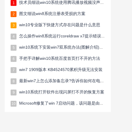
技术员细说win10系统使用腾讯播放视频没声音的方案
1
图文细说win8系统注册表受损的方案
2
win10专业版下快捷方式存在问题是什么意思
3
怎么操作win8系统运行coreldraw x7提示错误38的教程
4
win10系统下安装win7双系统办法(图解介绍)ghost win10/win7一起用
5
手把手详解win10系统百度首页打不开的方法
6
win7 1909版本 KB4524570累积升级无法安装
7
最新win7上怎么添加备忘录?告诉你如何在电脑桌面上添加备忘录
8
win10系统打开软件出现闪屏打不开的恢复方案
9
Microsoft修复了win 7启动问题，该问题是由Check disk命令引起的
10