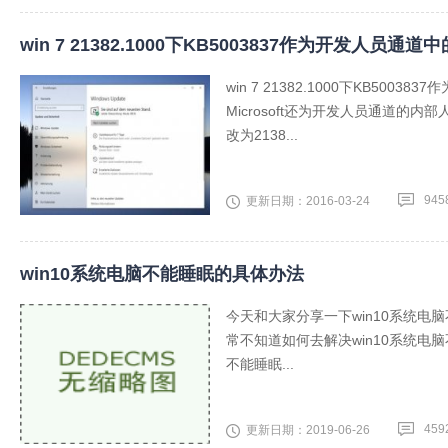
win 7 21382.1000下KB5003837作为开发人员通
win 7 21382.1000下KB5
Microsoft还为开发人员通道的内部
改为2138...
945
更新日期：2016-03-24
win10系统电脑不能睡眠的具体办法
今天和大家分享一下win10系统电
常不知道如何去解决win10系统电
不能睡眠...
459
更新日期：2019-06-26