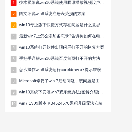
技术员细说win10系统使用腾讯播放视频没声音的方案
1
图文细说win8系统注册表受损的方案
2
win10专业版下快捷方式存在问题是什么意思
3
最新win7上怎么添加备忘录?告诉你如何在电脑桌面上添加备忘录
4
win10系统打开软件出现闪屏打不开的恢复方案
5
手把手详解win10系统百度首页打不开的方法
6
怎么操作win8系统运行coreldraw x7提示错误38的教程
7
Microsoft修复了win 7启动问题，该问题是由Check disk命令引起的
8
win10系统下安装win7双系统办法(图解介绍)ghost win10/win7一起用
9
win7 1909版本 KB4524570累积升级无法安装
10