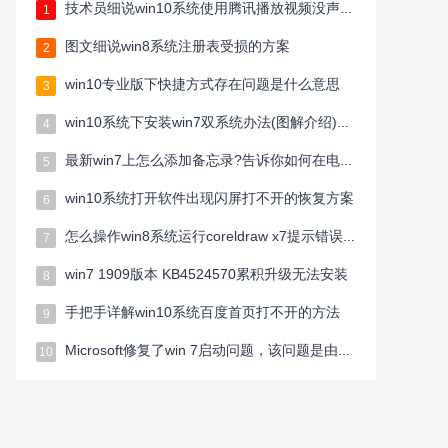
技术员细说win10系统使用腾讯播放视频没声音的方案
1
图文细说win8系统注册表受损的方案
2
win10专业版下快捷方式存在问题是什么意思
3
win10系统下安装win7双系统办法(图解介绍)ghost win10/win7一起用
4
最新win7上怎么添加备忘录?告诉你如何在电脑桌面上添加备忘录
5
win10系统打开软件出现闪屏打不开的恢复方案
6
怎么操作win8系统运行coreldraw x7提示错误38的教程
7
win7 1909版本 KB4524570累积升级无法安装
8
手把手详解win10系统百度首页打不开的方法
9
Microsoft修复了win 7启动问题，该问题是由Check disk命令引起的
10